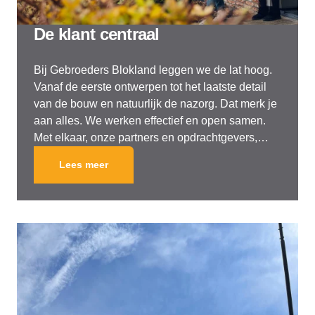
De klant centraal
Bij Gebroeders Blokland leggen we de lat hoog.
Vanaf de eerste ontwerpen tot het laatste detail
van de bouw en natuurlijk de nazorg. Dat merk je
aan alles. We werken effectief en open samen.
Met elkaar, onze partners en opdrachtgevers,
maar ook met de toekomstige bewoners. Met een
Lees meer
duidelijke visie op het totaalproduct gaan wij voor
totale ontzorging. Kiest u voor Gebroeders
Blokland, dan kunt u ervan uitgaan dat u als klant
centraal staat.