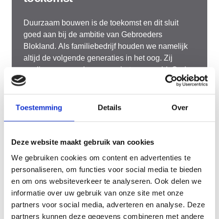
Duurzaam bouwen is de toekomst en dit sluit
goed aan bij de ambitie van Gebroeders
Blokland. Als familiebedrijf houden we namelijk
altijd de volgende generaties in het oog. Zij
verdienen een schonere en betere wereld. Onder
andere het beperken van de CO2-uitstoot staat bij
Lees meer
onze organisatie dan ook hoog op de agenda.
Daarom gebruiken wij de CO2-prestatieladder
Toestemming
Details
Over
van SKAO. En is er een gedetailleerd beleid
uitgelijnd via onze duurzaamheidsagenda.
Deze website maakt gebruik van cookies
We gebruiken cookies om content en advertenties te
personaliseren, om functies voor social media te bieden
en om ons websiteverkeer te analyseren. Ook delen we
informatie over uw gebruik van onze site met onze
partners voor social media, adverteren en analyse. Deze
partners kunnen deze gegevens combineren met andere