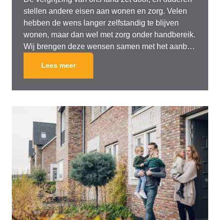
stellen andere eisen aan wonen en zorg. Velen
hebben de wens langer zelfstandig te blijven
wonen, maar dan wel met zorg onder handbereik.
Wij brengen deze wensen samen met het aanbod
van zorgpartijen in een effectief en exploitabel
Lees meer
woon- en/of zorgcomplex. Samen met onze
partners zoeken we naar slimme oplossingen en
creëren we ruimten waar het fijn wonen voor de
bewoner én fijn werken is voor de
zorgmedewerker.