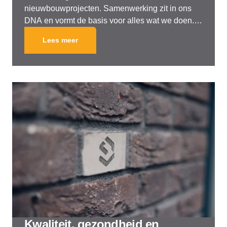
nieuwbouwprojecten. Samenwerking zit in ons
DNA en vormt de basis voor alles wat we doen.
Door nauwe samenwerking met gemeenten,
Lees meer
corporaties, beleggers, andere ontwikkelaars en
onze partners in de bouw, realiseren we projecten
van hoge kwaliteit en dragen we bij aan een
gezonde en toekomstbestendige branche.
Samenwerken, ontwikkelen en bouwen zijn de
kern van ons werk.
Kwaliteit, gezondheid en