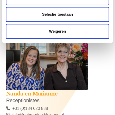
De receptionistes van Gebroeders Blokland verbinden u
Selectie toestaan
graag met de juiste persoon door. Ook kunt u hen een e-
mail sturen.
Weigeren
Nanda en Marianne
Receptionistes
+31 (0)184 620 888
info@gebroedersblokland.nl