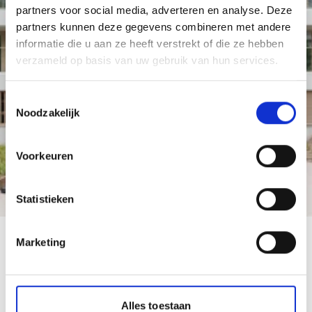
partners voor social media, adverteren en analyse. Deze
partners kunnen deze gegevens combineren met andere
informatie die u aan ze heeft verstrekt of die ze hebben
verzameld op basis van uw gebruik van hun services.
Toestemmingsselectie
Noodzakelijk
Voorkeuren
Statistieken
Marketing
Vragen?
We helpen u graag!
Alles toestaan